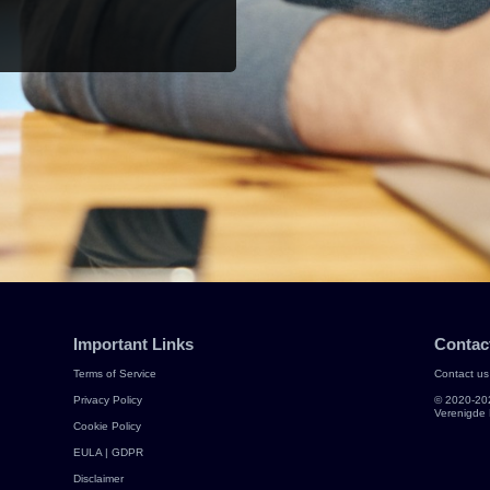
Important Links
Contac
Terms of Service
Contact us
Privacy Policy
© 2020-20
Verenigde 
Cookie Policy
EULA | GDPR
Disclaimer