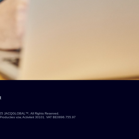
t
25 JACQGLOBAL™, All Rights Reserved.
Producties vzw, Activiteit 30101. VAT BE0896.755.97